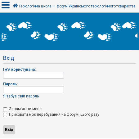
Теріологічна школа
форум Українського теріологічного товариства
В
х
і
д
Вхід
Р
е
Ім'я користувача:
є
с
т
р
Пароль:
а
ц
і
Я забув свій пароль
я
Запам'ятати мене
Приховати моє перебування на форумі цього разу
Т
е
м
и
б