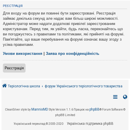
е
з
РЕЄСТРАЦІЯ
в
і
Для входу на форум ви повинні бути зареєстровані. Реєстрація
д
займає декілька секунд але надає вам більш широкі можливості.
п
Адміністратор може надати додаткові привілеї зареєстрованим
о
в
користувачам. Перед тим, як увійти, будь ласка, переконайтесь що
і
ви погоджуєтесь з правилами та політиками, які прийняті на форумі.
д
Пам'ятайте, що ваше перебування на форумі означає вашу згоду з
е
усіма правилами.
й
Умови використання
|
Заява про конфіденційність
А
к
Реєстрація
т
и
в
н
і
Теріологічна школа
форум Українського теріологічного товариства
т
е
м
и
MannixMD
phpBB
CleanSilver style by
Style Version 1.1.6
Працює на
® Forum Software ©
phpBB Limited
П
о
Українська підтримка phpBB
Український переклад © 2005-2020
ш
у