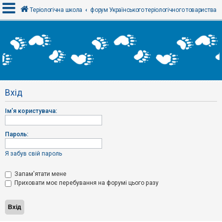
Теріологічна школа
форум Українського теріологічного товариства
В
х
і
д
Вхід
Р
е
Ім'я користувача:
є
с
т
р
Пароль:
а
ц
і
Я забув свій пароль
я
Запам'ятати мене
Приховати моє перебування на форумі цього разу
Т
е
м
и
б