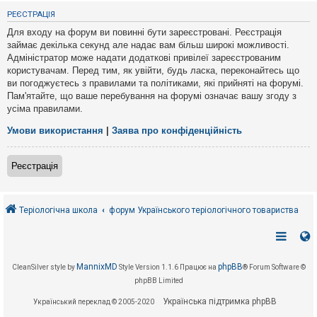
е
з
РЕЄСТРАЦІЯ
в
і
Для входу на форум ви повинні бути зареєстровані. Реєстрація
д
займає декілька секунд але надає вам більш широкі можливості.
п
Адміністратор може надати додаткові привілеї зареєстрованим
о
в
користувачам. Перед тим, як увійти, будь ласка, переконайтесь що
і
ви погоджуєтесь з правилами та політиками, які прийняті на форумі.
д
Пам'ятайте, що ваше перебування на форумі означає вашу згоду з
е
усіма правилами.
й
Умови використання
|
Заява про конфіденційність
А
к
Реєстрація
т
и
в
н
і
Теріологічна школа
форум Українського теріологічного товариства
т
е
м
и
MannixMD
phpBB
CleanSilver style by
Style Version 1.1.6
Працює на
® Forum Software ©
phpBB Limited
П
о
Українська підтримка phpBB
Український переклад © 2005-2020
ш
у