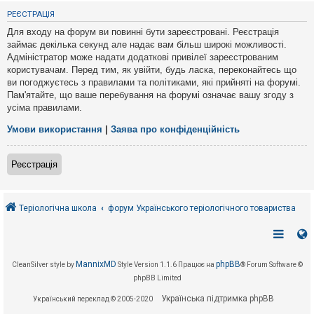
е
з
РЕЄСТРАЦІЯ
в
і
Для входу на форум ви повинні бути зареєстровані. Реєстрація
д
займає декілька секунд але надає вам більш широкі можливості.
п
Адміністратор може надати додаткові привілеї зареєстрованим
о
в
користувачам. Перед тим, як увійти, будь ласка, переконайтесь що
і
ви погоджуєтесь з правилами та політиками, які прийняті на форумі.
д
Пам'ятайте, що ваше перебування на форумі означає вашу згоду з
е
усіма правилами.
й
Умови використання
|
Заява про конфіденційність
А
к
Реєстрація
т
и
в
н
і
Теріологічна школа
форум Українського теріологічного товариства
т
е
м
и
MannixMD
phpBB
CleanSilver style by
Style Version 1.1.6
Працює на
® Forum Software ©
phpBB Limited
П
о
Українська підтримка phpBB
Український переклад © 2005-2020
ш
у