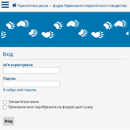
Теріологічна школа
форум Українського теріологічного товариства
В
х
і
д
Вхід
Р
е
Ім'я користувача:
є
с
т
р
Пароль:
а
ц
і
Я забув свій пароль
я
Запам'ятати мене
Приховати моє перебування на форумі цього разу
Т
е
м
и
б