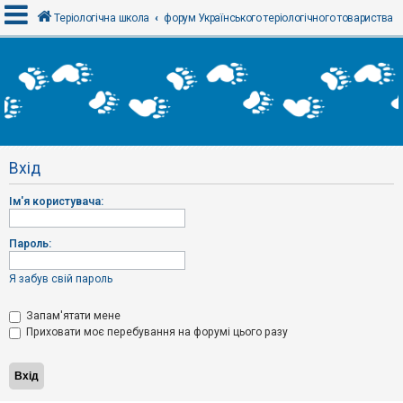
Теріологічна школа
форум Українського теріологічного товариства
В
х
і
д
Вхід
Р
е
Ім'я користувача:
є
с
т
р
Пароль:
а
ц
і
Я забув свій пароль
я
Запам'ятати мене
Приховати моє перебування на форумі цього разу
Т
е
м
и
б