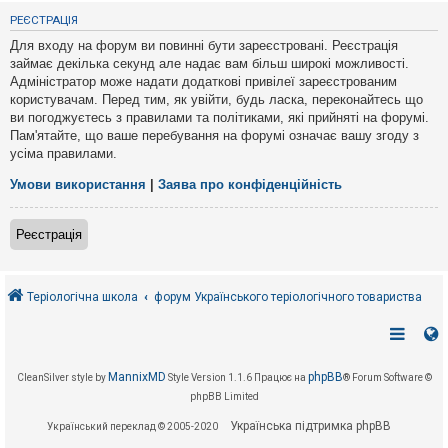
е
з
РЕЄСТРАЦІЯ
в
і
Для входу на форум ви повинні бути зареєстровані. Реєстрація
д
займає декілька секунд але надає вам більш широкі можливості.
п
Адміністратор може надати додаткові привілеї зареєстрованим
о
в
користувачам. Перед тим, як увійти, будь ласка, переконайтесь що
і
ви погоджуєтесь з правилами та політиками, які прийняті на форумі.
д
Пам'ятайте, що ваше перебування на форумі означає вашу згоду з
е
усіма правилами.
й
Умови використання
|
Заява про конфіденційність
А
к
Реєстрація
т
и
в
н
і
Теріологічна школа
форум Українського теріологічного товариства
т
е
м
и
MannixMD
phpBB
CleanSilver style by
Style Version 1.1.6
Працює на
® Forum Software ©
phpBB Limited
П
о
Українська підтримка phpBB
Український переклад © 2005-2020
ш
у