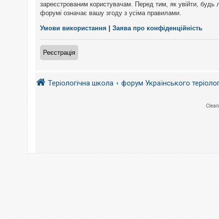
е
зареєстрованим користувачам. Перед тим, як увійти, будь 
з
форумі означає вашу згоду з усіма правилами.
в
і
д
Умови використання
|
Заява про конфіденційність
п
о
в
Реєстрація
і
д
е
й
Теріологічна школа
форум Українського теріоло
А
Clean
к
т
и
в
н
і
т
е
м
и
П
о
ш
у