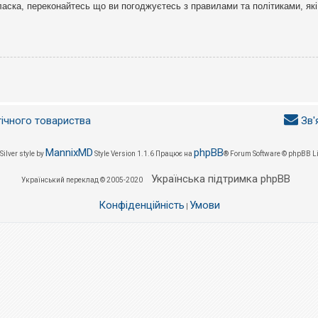
ласка, переконайтесь що ви погоджуєтесь з правилами та політиками, які
гічного товариства
Зв'
MannixMD
phpBB
Silver style by
Style Version 1.1.6
Працює на
® Forum Software © phpBB L
Українська підтримка phpBB
Український переклад © 2005-2020
Конфіденційність
Умови
|