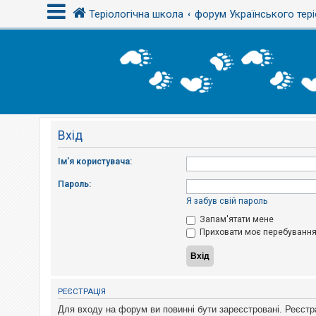
Теріологічна школа
форум Українського тері
В
х
і
д
Вхід
Р
е
є
Ім'я користувача:
с
т
Пароль:
р
а
Я забув свій пароль
ц
і
Запам'ятати мене
я
Приховати моє перебування 
Т
е
м
РЕЄСТРАЦІЯ
и
б
Для входу на форум ви повинні бути зареєстровані. Реєстр