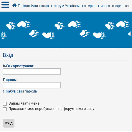
Теріологічна школа
форум Українського теріологічного товариства
В
х
і
д
Вхід
Р
е
Ім'я користувача:
є
с
т
р
Пароль:
а
ц
і
Я забув свій пароль
я
Запам'ятати мене
Приховати моє перебування на форумі цього разу
Т
е
м
и
б