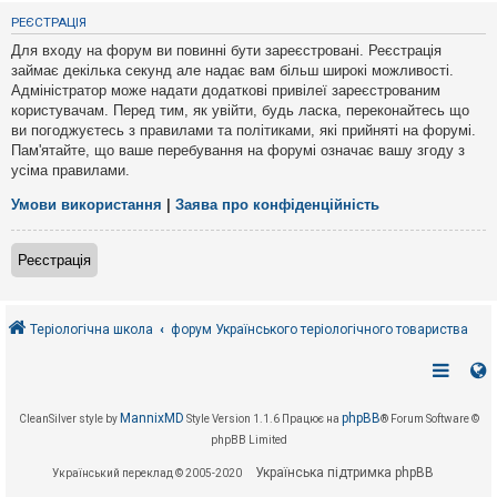
е
з
РЕЄСТРАЦІЯ
в
і
Для входу на форум ви повинні бути зареєстровані. Реєстрація
д
займає декілька секунд але надає вам більш широкі можливості.
п
Адміністратор може надати додаткові привілеї зареєстрованим
о
в
користувачам. Перед тим, як увійти, будь ласка, переконайтесь що
і
ви погоджуєтесь з правилами та політиками, які прийняті на форумі.
д
Пам'ятайте, що ваше перебування на форумі означає вашу згоду з
е
усіма правилами.
й
Умови використання
|
Заява про конфіденційність
А
к
Реєстрація
т
и
в
н
і
Теріологічна школа
форум Українського теріологічного товариства
т
е
м
и
MannixMD
phpBB
CleanSilver style by
Style Version 1.1.6
Працює на
® Forum Software ©
phpBB Limited
П
о
Українська підтримка phpBB
Український переклад © 2005-2020
ш
у