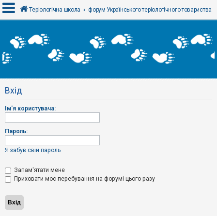
Теріологічна школа
форум Українського теріологічного товариства
В
х
і
д
Вхід
Р
е
Ім'я користувача:
є
с
т
р
Пароль:
а
ц
і
Я забув свій пароль
я
Запам'ятати мене
Приховати моє перебування на форумі цього разу
Т
е
м
и
б