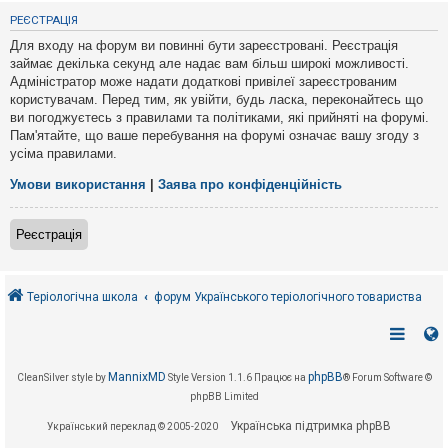
е
з
РЕЄСТРАЦІЯ
в
і
Для входу на форум ви повинні бути зареєстровані. Реєстрація
д
займає декілька секунд але надає вам більш широкі можливості.
п
Адміністратор може надати додаткові привілеї зареєстрованим
о
в
користувачам. Перед тим, як увійти, будь ласка, переконайтесь що
і
ви погоджуєтесь з правилами та політиками, які прийняті на форумі.
д
Пам'ятайте, що ваше перебування на форумі означає вашу згоду з
е
усіма правилами.
й
Умови використання
|
Заява про конфіденційність
А
к
Реєстрація
т
и
в
н
і
Теріологічна школа
форум Українського теріологічного товариства
т
е
м
и
MannixMD
phpBB
CleanSilver style by
Style Version 1.1.6
Працює на
® Forum Software ©
phpBB Limited
П
о
Українська підтримка phpBB
Український переклад © 2005-2020
ш
у