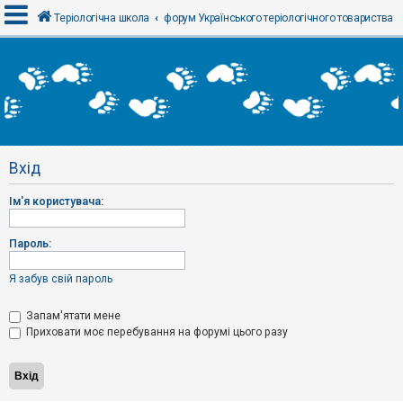
Теріологічна школа
форум Українського теріологічного товариства
В
х
і
д
Вхід
Р
е
Ім'я користувача:
є
с
т
р
Пароль:
а
ц
і
Я забув свій пароль
я
Запам'ятати мене
Приховати моє перебування на форумі цього разу
Т
е
м
и
б