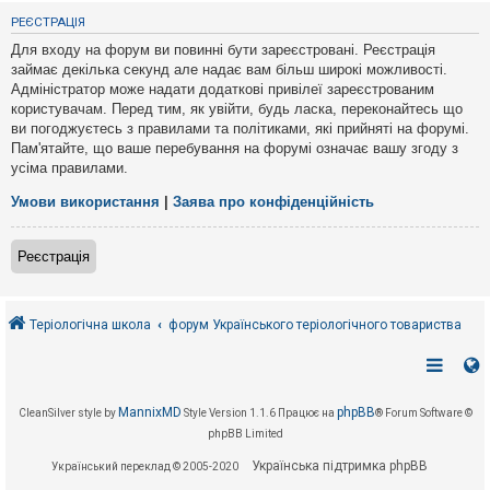
е
з
РЕЄСТРАЦІЯ
в
і
Для входу на форум ви повинні бути зареєстровані. Реєстрація
д
займає декілька секунд але надає вам більш широкі можливості.
п
Адміністратор може надати додаткові привілеї зареєстрованим
о
в
користувачам. Перед тим, як увійти, будь ласка, переконайтесь що
і
ви погоджуєтесь з правилами та політиками, які прийняті на форумі.
д
Пам'ятайте, що ваше перебування на форумі означає вашу згоду з
е
усіма правилами.
й
Умови використання
|
Заява про конфіденційність
А
к
Реєстрація
т
и
в
н
і
Теріологічна школа
форум Українського теріологічного товариства
т
е
м
и
MannixMD
phpBB
CleanSilver style by
Style Version 1.1.6
Працює на
® Forum Software ©
phpBB Limited
П
о
Українська підтримка phpBB
Український переклад © 2005-2020
ш
у