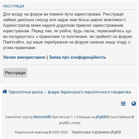
е
з
РЕЄСТРАЦІЯ
в
і
Для входу на форум ви повинні бути зареєстровані. Реєстрація
д
займає декілька секунд але надає вам більш широкі можливості.
п
Адміністратор може надати додаткові привілеї зареєстрованим
о
в
користувачам. Перед тим, як увійти, будь ласка, переконайтесь що
і
ви погоджуєтесь з правилами та політиками, які прийняті на форумі.
д
Пам'ятайте, що ваше перебування на форумі означає вашу згоду з
е
усіма правилами.
й
Умови використання
|
Заява про конфіденційність
А
к
Реєстрація
т
и
в
н
і
Теріологічна школа
форум Українського теріологічного товариства
т
е
м
и
MannixMD
phpBB
CleanSilver style by
Style Version 1.1.6
Працює на
® Forum Software ©
phpBB Limited
П
о
Українська підтримка phpBB
Український переклад © 2005-2020
ш
у