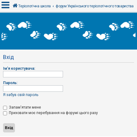
Теріологічна школа
форум Українського теріологічного товариства
В
х
і
д
Вхід
Р
е
Ім'я користувача:
є
с
т
р
Пароль:
а
ц
і
Я забув свій пароль
я
Запам'ятати мене
Приховати моє перебування на форумі цього разу
Т
е
м
и
б