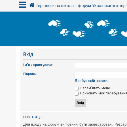
Теріологічна школа
форум Українського тері
В
х
і
д
Вхід
Р
е
є
Ім'я користувача:
с
т
Пароль:
р
а
Я забув свій пароль
ц
і
Запам'ятати мене
я
Приховати моє перебування 
Т
е
м
РЕЄСТРАЦІЯ
и
б
Для входу на форум ви повинні бути зареєстровані. Реєстр