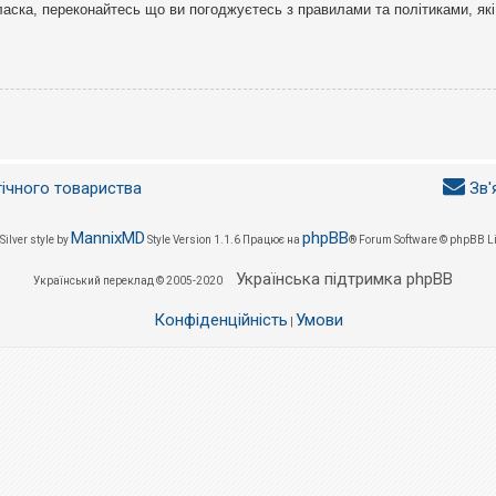
ласка, переконайтесь що ви погоджуєтесь з правилами та політиками, які
гічного товариства
Зв'
MannixMD
phpBB
Silver style by
Style Version 1.1.6
Працює на
® Forum Software © phpBB L
Українська підтримка phpBB
Український переклад © 2005-2020
Конфіденційність
Умови
|