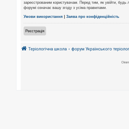
е
зареєстрованим користувачам. Перед тим, як увійти, будь 
з
форумі означає вашу згоду з усіма правилами.
в
і
д
Умови використання
|
Заява про конфіденційність
п
о
в
Реєстрація
і
д
е
й
Теріологічна школа
форум Українського теріоло
А
Clean
к
т
и
в
н
і
т
е
м
и
П
о
ш
у