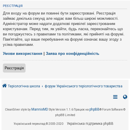
е
з
РЕЄСТРАЦІЯ
в
і
Для входу на форум ви повинні бути зареєстровані. Реєстрація
д
займає декілька секунд але надає вам більш широкі можливості.
п
Адміністратор може надати додаткові привілеї зареєстрованим
о
в
користувачам. Перед тим, як увійти, будь ласка, переконайтесь що
і
ви погоджуєтесь з правилами та політиками, які прийняті на форумі.
д
Пам'ятайте, що ваше перебування на форумі означає вашу згоду з
е
усіма правилами.
й
Умови використання
|
Заява про конфіденційність
А
к
Реєстрація
т
и
в
н
і
Теріологічна школа
форум Українського теріологічного товариства
т
е
м
и
MannixMD
phpBB
CleanSilver style by
Style Version 1.1.6
Працює на
® Forum Software ©
phpBB Limited
П
о
Українська підтримка phpBB
Український переклад © 2005-2020
ш
у