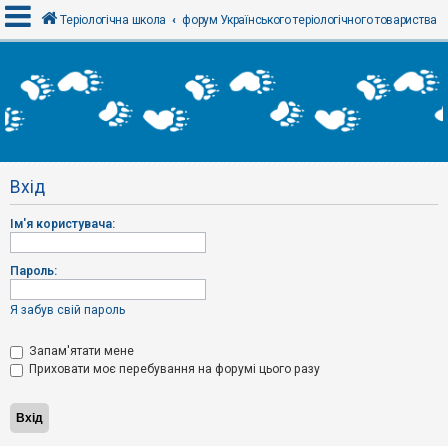
Теріологічна школа
форум Українського теріологічного товариства
В
х
і
д
Вхід
Р
е
Ім'я користувача:
є
с
т
р
Пароль:
а
ц
і
Я забув свій пароль
я
Запам'ятати мене
Приховати моє перебування на форумі цього разу
Т
е
м
и
б