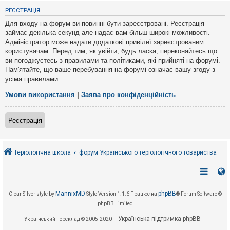
е
з
РЕЄСТРАЦІЯ
в
і
Для входу на форум ви повинні бути зареєстровані. Реєстрація
д
займає декілька секунд але надає вам більш широкі можливості.
п
Адміністратор може надати додаткові привілеї зареєстрованим
о
в
користувачам. Перед тим, як увійти, будь ласка, переконайтесь що
і
ви погоджуєтесь з правилами та політиками, які прийняті на форумі.
д
Пам'ятайте, що ваше перебування на форумі означає вашу згоду з
е
усіма правилами.
й
Умови використання
|
Заява про конфіденційність
А
к
Реєстрація
т
и
в
н
і
Теріологічна школа
форум Українського теріологічного товариства
т
е
м
и
MannixMD
phpBB
CleanSilver style by
Style Version 1.1.6
Працює на
® Forum Software ©
phpBB Limited
П
о
Українська підтримка phpBB
Український переклад © 2005-2020
ш
у