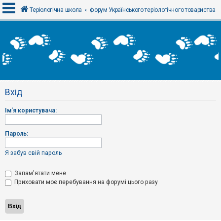
Теріологічна школа
форум Українського теріологічного товариства
В
х
і
д
Вхід
Р
е
Ім'я користувача:
є
с
т
р
Пароль:
а
ц
і
Я забув свій пароль
я
Запам'ятати мене
Приховати моє перебування на форумі цього разу
Т
е
м
и
б