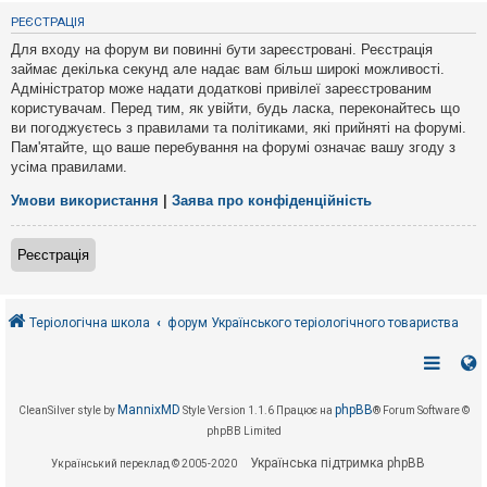
е
з
РЕЄСТРАЦІЯ
в
і
Для входу на форум ви повинні бути зареєстровані. Реєстрація
д
займає декілька секунд але надає вам більш широкі можливості.
п
Адміністратор може надати додаткові привілеї зареєстрованим
о
в
користувачам. Перед тим, як увійти, будь ласка, переконайтесь що
і
ви погоджуєтесь з правилами та політиками, які прийняті на форумі.
д
Пам'ятайте, що ваше перебування на форумі означає вашу згоду з
е
усіма правилами.
й
Умови використання
|
Заява про конфіденційність
А
к
Реєстрація
т
и
в
н
і
Теріологічна школа
форум Українського теріологічного товариства
т
е
м
и
MannixMD
phpBB
CleanSilver style by
Style Version 1.1.6
Працює на
® Forum Software ©
phpBB Limited
П
о
Українська підтримка phpBB
Український переклад © 2005-2020
ш
у