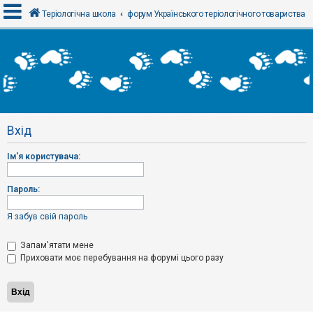
Теріологічна школа
форум Українського теріологічного товариства
В
х
і
д
Вхід
Р
е
Ім'я користувача:
є
с
т
р
Пароль:
а
ц
і
Я забув свій пароль
я
Запам'ятати мене
Приховати моє перебування на форумі цього разу
Т
е
м
и
б