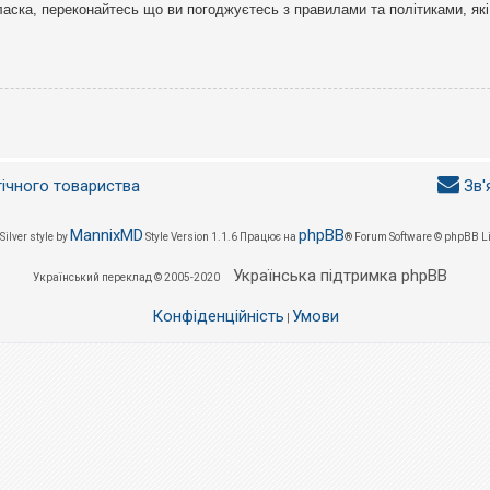
ласка, переконайтесь що ви погоджуєтесь з правилами та політиками, які
гічного товариства
Зв'
MannixMD
phpBB
Silver style by
Style Version 1.1.6
Працює на
® Forum Software © phpBB L
Українська підтримка phpBB
Український переклад © 2005-2020
Конфіденційність
Умови
|