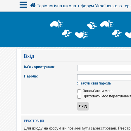
Теріологічна школа
форум Українського тері
В
х
і
д
Вхід
Р
е
є
Ім'я користувача:
с
т
Пароль:
р
а
Я забув свій пароль
ц
і
Запам'ятати мене
я
Приховати моє перебування 
Т
е
м
РЕЄСТРАЦІЯ
и
б
Для входу на форум ви повинні бути зареєстровані. Реєстр