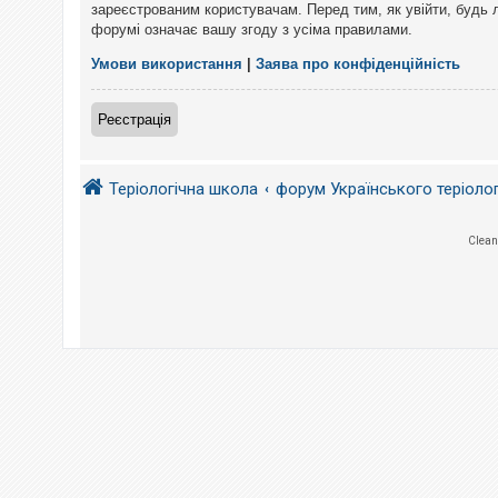
е
зареєстрованим користувачам. Перед тим, як увійти, будь 
з
форумі означає вашу згоду з усіма правилами.
в
і
д
Умови використання
|
Заява про конфіденційність
п
о
в
Реєстрація
і
д
е
й
Теріологічна школа
форум Українського теріоло
А
Clean
к
т
и
в
н
і
т
е
м
и
П
о
ш
у