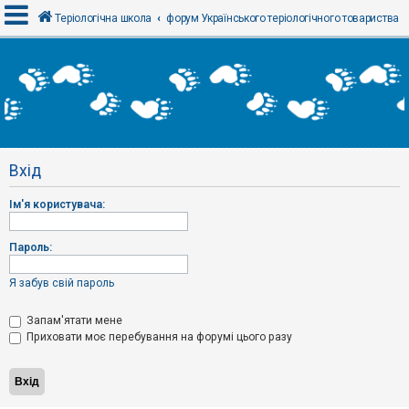
Теріологічна школа
форум Українського теріологічного товариства
В
х
і
д
Вхід
Р
е
Ім'я користувача:
є
с
т
р
Пароль:
а
ц
і
Я забув свій пароль
я
Запам'ятати мене
Приховати моє перебування на форумі цього разу
Т
е
м
и
б