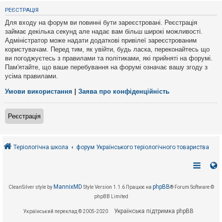
е
з
РЕЄСТРАЦІЯ
в
і
Для входу на форум ви повинні бути зареєстровані. Реєстрація
д
займає декілька секунд але надає вам більш широкі можливості.
п
Адміністратор може надати додаткові привілеї зареєстрованим
о
в
користувачам. Перед тим, як увійти, будь ласка, переконайтесь що
і
ви погоджуєтесь з правилами та політиками, які прийняті на форумі.
д
Пам'ятайте, що ваше перебування на форумі означає вашу згоду з
е
усіма правилами.
й
Умови використання
|
Заява про конфіденційність
А
к
Реєстрація
т
и
в
н
і
Теріологічна школа
форум Українського теріологічного товариства
т
е
м
и
MannixMD
phpBB
CleanSilver style by
Style Version 1.1.6
Працює на
® Forum Software ©
phpBB Limited
П
о
Українська підтримка phpBB
Український переклад © 2005-2020
ш
у