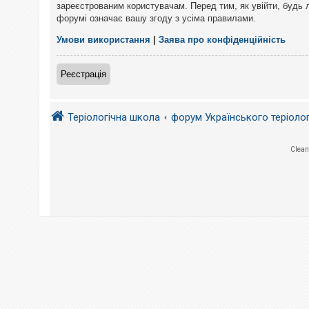
е
зареєстрованим користувачам. Перед тим, як увійти, будь 
з
форумі означає вашу згоду з усіма правилами.
в
і
д
Умови використання
|
Заява про конфіденційність
п
о
в
Реєстрація
і
д
е
й
Теріологічна школа
форум Українського теріоло
А
Clean
к
т
и
в
н
і
т
е
м
и
П
о
ш
у