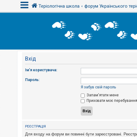
Теріологічна школа
форум Українського тері
В
х
і
д
Вхід
Р
е
є
Ім'я користувача:
с
т
Пароль:
р
а
Я забув свій пароль
ц
і
Запам'ятати мене
я
Приховати моє перебування 
Т
е
м
РЕЄСТРАЦІЯ
и
б
Для входу на форум ви повинні бути зареєстровані. Реєстр