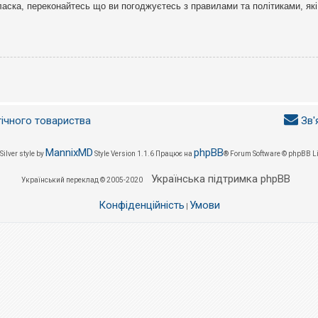
ласка, переконайтесь що ви погоджуєтесь з правилами та політиками, які
гічного товариства
Зв'
MannixMD
phpBB
Silver style by
Style Version 1.1.6
Працює на
® Forum Software © phpBB L
Українська підтримка phpBB
Український переклад © 2005-2020
Конфіденційність
Умови
|