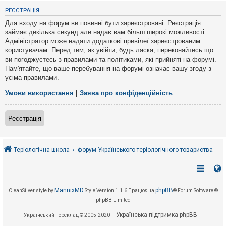
е
з
РЕЄСТРАЦІЯ
в
і
Для входу на форум ви повинні бути зареєстровані. Реєстрація
д
займає декілька секунд але надає вам більш широкі можливості.
п
Адміністратор може надати додаткові привілеї зареєстрованим
о
в
користувачам. Перед тим, як увійти, будь ласка, переконайтесь що
і
ви погоджуєтесь з правилами та політиками, які прийняті на форумі.
д
Пам'ятайте, що ваше перебування на форумі означає вашу згоду з
е
усіма правилами.
й
Умови використання
|
Заява про конфіденційність
А
к
Реєстрація
т
и
в
н
і
Теріологічна школа
форум Українського теріологічного товариства
т
е
м
и
MannixMD
phpBB
CleanSilver style by
Style Version 1.1.6
Працює на
® Forum Software ©
phpBB Limited
П
о
Українська підтримка phpBB
Український переклад © 2005-2020
ш
у