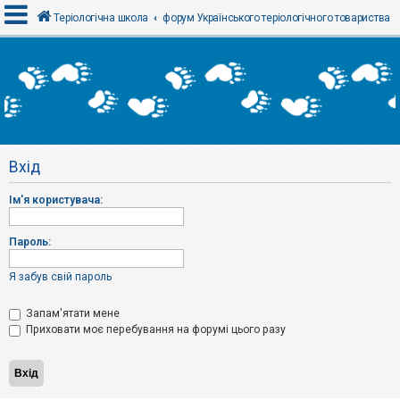
Теріологічна школа
форум Українського теріологічного товариства
В
х
і
д
Вхід
Р
е
Ім'я користувача:
є
с
т
р
Пароль:
а
ц
і
Я забув свій пароль
я
Запам'ятати мене
Приховати моє перебування на форумі цього разу
Т
е
м
и
б