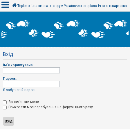
Теріологічна школа
форум Українського теріологічного товариства
В
х
і
д
Вхід
Р
е
Ім'я користувача:
є
с
т
р
Пароль:
а
ц
і
Я забув свій пароль
я
Запам'ятати мене
Приховати моє перебування на форумі цього разу
Т
е
м
и
б