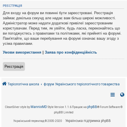
е
з
РЕЄСТРАЦІЯ
в
і
Для входу на форум ви повинні бути зареєстровані. Реєстрація
д
займає декілька секунд але надає вам більш широкі можливості.
п
Адміністратор може надати додаткові привілеї зареєстрованим
о
в
користувачам. Перед тим, як увійти, будь ласка, переконайтесь що
і
ви погоджуєтесь з правилами та політиками, які прийняті на форумі.
д
Пам'ятайте, що ваше перебування на форумі означає вашу згоду з
е
усіма правилами.
й
Умови використання
|
Заява про конфіденційність
А
к
Реєстрація
т
и
в
н
і
Теріологічна школа
форум Українського теріологічного товариства
т
е
м
и
MannixMD
phpBB
CleanSilver style by
Style Version 1.1.6
Працює на
® Forum Software ©
phpBB Limited
П
о
Українська підтримка phpBB
Український переклад © 2005-2020
ш
у