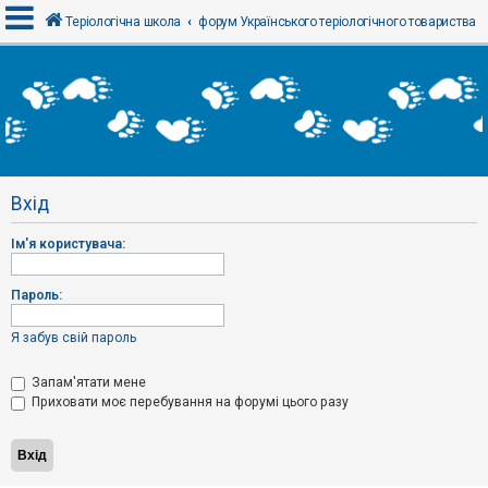
Теріологічна школа
форум Українського теріологічного товариства
В
х
і
д
Вхід
Р
е
Ім'я користувача:
є
с
т
р
Пароль:
а
ц
і
Я забув свій пароль
я
Запам'ятати мене
Приховати моє перебування на форумі цього разу
Т
е
м
и
б