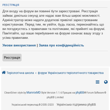
е
з
РЕЄСТРАЦІЯ
в
і
Для входу на форум ви повинні бути зареєстровані. Реєстрація
д
займає декілька секунд але надає вам більш широкі можливості.
п
Адміністратор може надати додаткові привілеї зареєстрованим
о
в
користувачам. Перед тим, як увійти, будь ласка, переконайтесь що
і
ви погоджуєтесь з правилами та політиками, які прийняті на форумі.
д
Пам'ятайте, що ваше перебування на форумі означає вашу згоду з
е
усіма правилами.
й
Умови використання
|
Заява про конфіденційність
А
к
Реєстрація
т
и
в
н
і
Теріологічна школа
форум Українського теріологічного товариства
т
е
м
и
MannixMD
phpBB
CleanSilver style by
Style Version 1.1.6
Працює на
® Forum Software ©
phpBB Limited
П
о
Українська підтримка phpBB
Український переклад © 2005-2020
ш
у