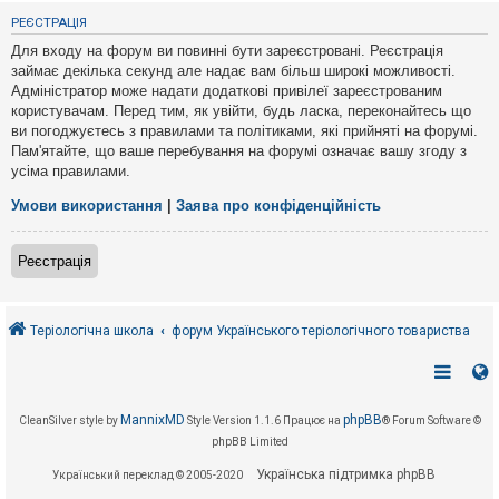
е
з
РЕЄСТРАЦІЯ
в
і
Для входу на форум ви повинні бути зареєстровані. Реєстрація
д
займає декілька секунд але надає вам більш широкі можливості.
п
Адміністратор може надати додаткові привілеї зареєстрованим
о
в
користувачам. Перед тим, як увійти, будь ласка, переконайтесь що
і
ви погоджуєтесь з правилами та політиками, які прийняті на форумі.
д
Пам'ятайте, що ваше перебування на форумі означає вашу згоду з
е
усіма правилами.
й
Умови використання
|
Заява про конфіденційність
А
к
Реєстрація
т
и
в
н
і
Теріологічна школа
форум Українського теріологічного товариства
т
е
м
и
MannixMD
phpBB
CleanSilver style by
Style Version 1.1.6
Працює на
® Forum Software ©
phpBB Limited
П
о
Українська підтримка phpBB
Український переклад © 2005-2020
ш
у