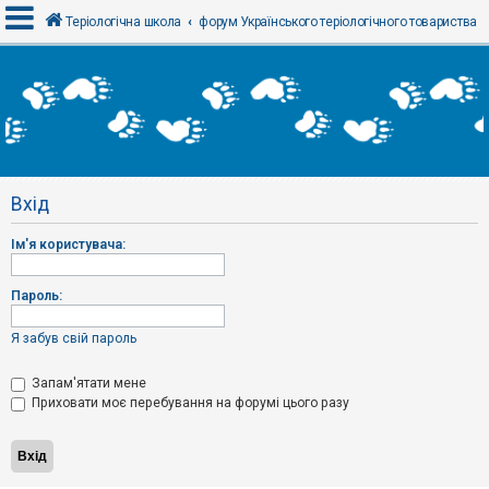
Теріологічна школа
форум Українського теріологічного товариства
В
х
і
д
Вхід
Р
е
Ім'я користувача:
є
с
т
р
Пароль:
а
ц
і
Я забув свій пароль
я
Запам'ятати мене
Приховати моє перебування на форумі цього разу
Т
е
м
и
б