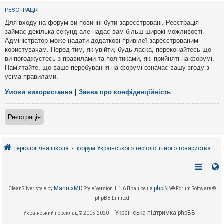
е
з
РЕЄСТРАЦІЯ
в
і
Для входу на форум ви повинні бути зареєстровані. Реєстрація
д
займає декілька секунд але надає вам більш широкі можливості.
п
Адміністратор може надати додаткові привілеї зареєстрованим
о
в
користувачам. Перед тим, як увійти, будь ласка, переконайтесь що
і
ви погоджуєтесь з правилами та політиками, які прийняті на форумі.
д
Пам'ятайте, що ваше перебування на форумі означає вашу згоду з
е
усіма правилами.
й
Умови використання
|
Заява про конфіденційність
А
к
Реєстрація
т
и
в
н
і
Теріологічна школа
форум Українського теріологічного товариства
т
е
м
и
MannixMD
phpBB
CleanSilver style by
Style Version 1.1.6
Працює на
® Forum Software ©
phpBB Limited
П
о
Українська підтримка phpBB
Український переклад © 2005-2020
ш
у