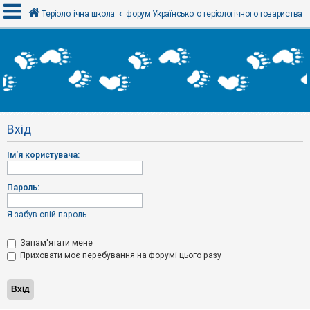
Теріологічна школа
форум Українського теріологічного товариства
В
х
і
д
Вхід
Р
е
Ім'я користувача:
є
с
т
р
Пароль:
а
ц
і
Я забув свій пароль
я
Запам'ятати мене
Приховати моє перебування на форумі цього разу
Т
е
м
и
б