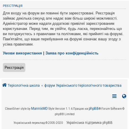
е
з
РЕЄСТРАЦІЯ
в
і
Для входу на форум ви повинні бути зареєстровані. Реєстрація
д
займає декілька секунд але надає вам більш широкі можливості.
п
Адміністратор може надати додаткові привілеї зареєстрованим
о
в
користувачам. Перед тим, як увійти, будь ласка, переконайтесь що
і
ви погоджуєтесь з правилами та політиками, які прийняті на форумі.
д
Пам'ятайте, що ваше перебування на форумі означає вашу згоду з
е
усіма правилами.
й
Умови використання
|
Заява про конфіденційність
А
к
Реєстрація
т
и
в
н
і
Теріологічна школа
форум Українського теріологічного товариства
т
е
м
и
MannixMD
phpBB
CleanSilver style by
Style Version 1.1.6
Працює на
® Forum Software ©
phpBB Limited
П
о
Українська підтримка phpBB
Український переклад © 2005-2020
ш
у