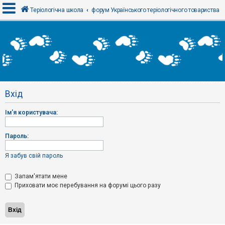
Теріологічна школа
форум Українського теріологічного товариства
В
х
і
д
Вхід
Р
е
Ім'я користувача:
є
с
т
р
Пароль:
а
ц
і
Я забув свій пароль
я
Запам'ятати мене
Приховати моє перебування на форумі цього разу
Т
е
м
и
б