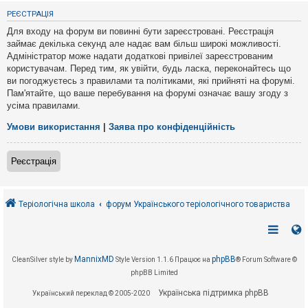
е
з
РЕЄСТРАЦІЯ
в
і
Для входу на форум ви повинні бути зареєстровані. Реєстрація
д
займає декілька секунд але надає вам більш широкі можливості.
п
Адміністратор може надати додаткові привілеї зареєстрованим
о
в
користувачам. Перед тим, як увійти, будь ласка, переконайтесь що
і
ви погоджуєтесь з правилами та політиками, які прийняті на форумі.
д
Пам'ятайте, що ваше перебування на форумі означає вашу згоду з
е
усіма правилами.
й
Умови використання
|
Заява про конфіденційність
А
к
Реєстрація
т
и
в
н
і
Теріологічна школа
форум Українського теріологічного товариства
т
е
м
и
MannixMD
phpBB
CleanSilver style by
Style Version 1.1.6
Працює на
® Forum Software ©
phpBB Limited
П
о
Українська підтримка phpBB
Український переклад © 2005-2020
ш
у