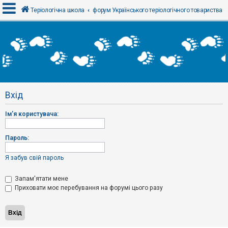
Теріологічна школа
форум Українського теріологічного товариства
В
х
і
д
Вхід
Р
е
Ім'я користувача:
є
с
т
р
Пароль:
а
ц
і
Я забув свій пароль
я
Запам'ятати мене
Приховати моє перебування на форумі цього разу
Т
е
м
и
б