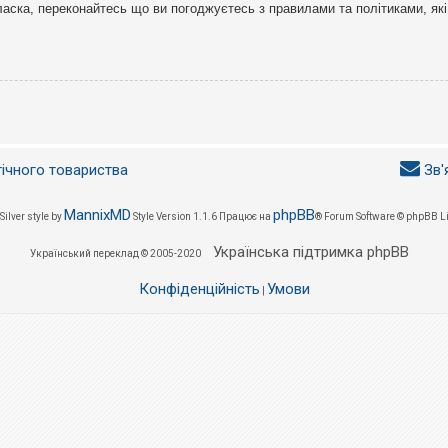
ласка, переконайтесь що ви погоджуєтесь з правилами та політиками, які
гічного товариства
Зв'
MannixMD
phpBB
Silver style by
Style Version 1.1.6
Працює на
® Forum Software © phpBB L
Українська підтримка phpBB
Український переклад © 2005-2020
Конфіденційність
Умови
|