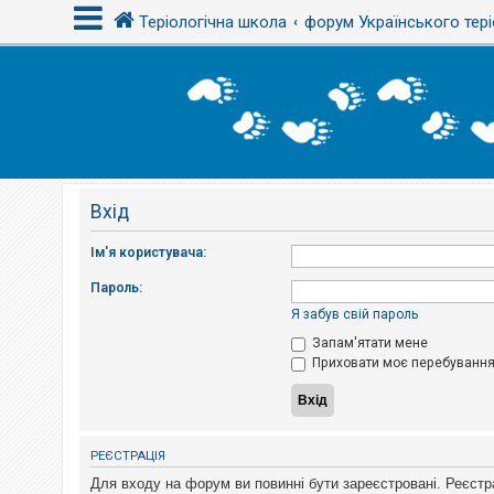
Теріологічна школа
форум Українського тері
В
х
і
д
Вхід
Р
е
є
Ім'я користувача:
с
т
Пароль:
р
а
Я забув свій пароль
ц
і
Запам'ятати мене
я
Приховати моє перебування 
Т
е
м
РЕЄСТРАЦІЯ
и
б
Для входу на форум ви повинні бути зареєстровані. Реєстр