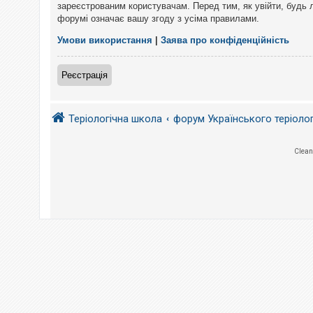
е
зареєстрованим користувачам. Перед тим, як увійти, будь 
з
форумі означає вашу згоду з усіма правилами.
в
і
д
Умови використання
|
Заява про конфіденційність
п
о
в
Реєстрація
і
д
е
й
Теріологічна школа
форум Українського теріоло
А
Clean
к
т
и
в
н
і
т
е
м
и
П
о
ш
у