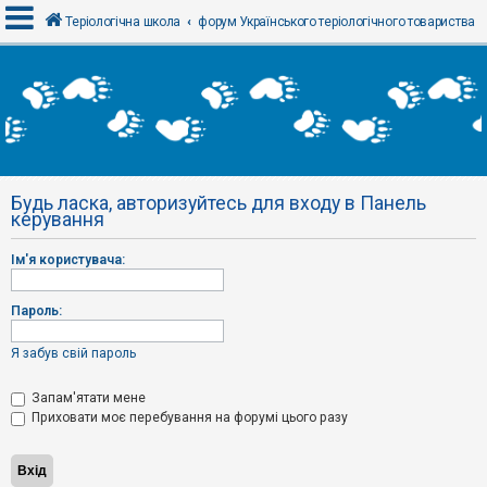
Теріологічна школа
форум Українського теріологічного товариства
В
х
і
д
Будь ласка, авторизуйтесь для входу в Панель
Р
керування
е
є
с
Ім'я користувача:
т
р
а
Пароль:
ц
і
я
Я забув свій пароль
Запам'ятати мене
Т
Приховати моє перебування на форумі цього разу
е
м
и
б