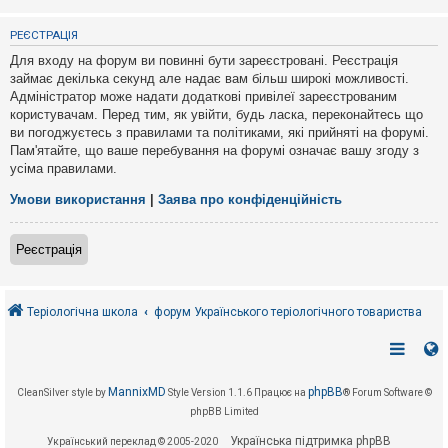
е
з
в
РЕЄСТРАЦІЯ
і
д
Для входу на форум ви повинні бути зареєстровані. Реєстрація
п
займає декілька секунд але надає вам більш широкі можливості.
о
Адміністратор може надати додаткові привілеї зареєстрованим
в
і
користувачам. Перед тим, як увійти, будь ласка, переконайтесь що
д
ви погоджуєтесь з правилами та політиками, які прийняті на форумі.
е
Пам'ятайте, що ваше перебування на форумі означає вашу згоду з
й
усіма правилами.
Умови використання
|
Заява про конфіденційність
А
к
т
Реєстрація
и
в
н
і
т
Теріологічна школа
форум Українського теріологічного товариства
е
м
и
MannixMD
phpBB
CleanSilver style by
Style Version 1.1.6
Працює на
® Forum Software ©
П
phpBB Limited
о
ш
Українська підтримка phpBB
Український переклад © 2005-2020
у