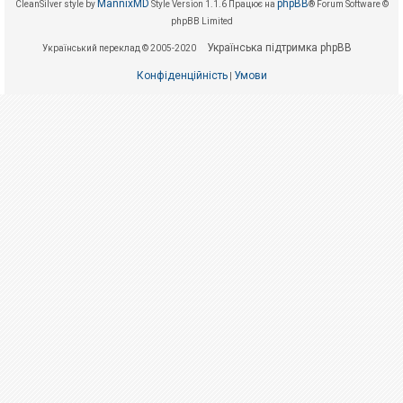
е
MannixMD
phpBB
CleanSilver style by
Style Version 1.1.6
Працює на
® Forum Software ©
з
phpBB Limited
в
і
Українська підтримка phpBB
Український переклад © 2005-2020
д
п
Конфіденційність
Умови
о
|
в
і
д
е
й
А
к
т
и
в
н
і
т
е
м
и
П
о
ш
у