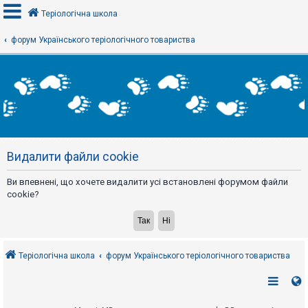
Теріологічна школа
форум Українського теріологічного товариства
В
х
і
д
Р
е
Видалити файли cookie
є
с
т
Ви впевнені, що хочете видалити усі встановлені форумом файли
р
а
cookie?
ц
і
я
Теріологічна школа
форум Українського теріологічного товариства
Т
е
м
и
б