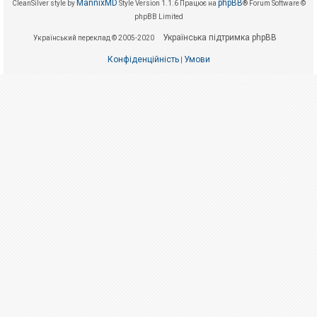
е
MannixMD
phpBB
CleanSilver style by
Style Version 1.1.6
Працює на
® Forum Software ©
з
phpBB Limited
в
і
Українська підтримка phpBB
Український переклад © 2005-2020
д
п
Конфіденційність
Умови
о
|
в
і
д
е
й
А
к
т
и
в
н
і
т
е
м
и
П
о
ш
у