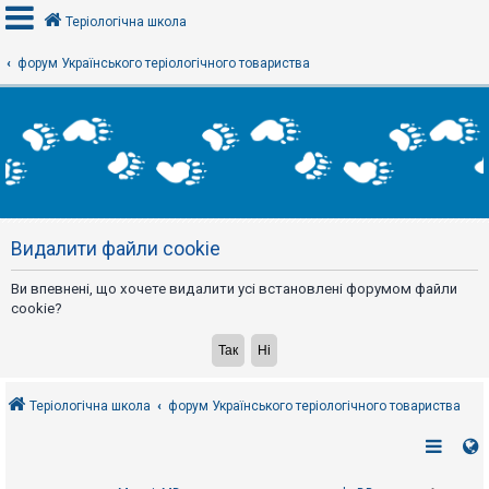
Теріологічна школа
форум Українського теріологічного товариства
В
х
і
д
Р
е
Видалити файли cookie
є
с
т
Ви впевнені, що хочете видалити усі встановлені форумом файли
р
а
cookie?
ц
і
я
Теріологічна школа
форум Українського теріологічного товариства
Т
е
м
и
б