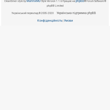
е
MannixMD
phpBB
CleanSilver style by
Style Version 1.1.6
Працює на
® Forum Software ©
з
phpBB Limited
в
і
Українська підтримка phpBB
Український переклад © 2005-2020
д
п
Конфіденційність
Умови
о
|
в
і
д
е
й
А
к
т
и
в
н
і
т
е
м
и
П
о
ш
у