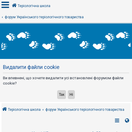
Теріологічна школа
форум Українського теріологічного товариства
В
х
і
д
Р
е
Видалити файли cookie
є
с
т
Ви впевнені, що хочете видалити усі встановлені форумом файли
р
а
cookie?
ц
і
я
Теріологічна школа
форум Українського теріологічного товариства
Т
е
м
и
б