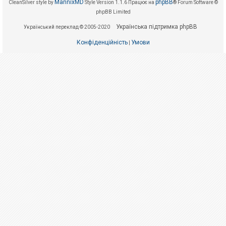
е
MannixMD
phpBB
CleanSilver style by
Style Version 1.1.6
Працює на
® Forum Software ©
з
phpBB Limited
в
і
Українська підтримка phpBB
Український переклад © 2005-2020
д
п
Конфіденційність
Умови
о
|
в
і
д
е
й
А
к
т
и
в
н
і
т
е
м
и
П
о
ш
у