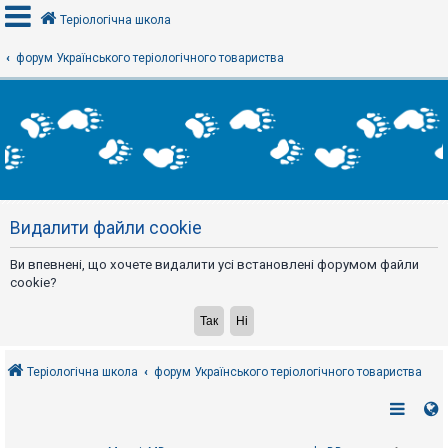
Теріологічна школа
форум Українського теріологічного товариства
В
х
і
д
Р
е
Видалити файли cookie
є
с
т
Ви впевнені, що хочете видалити усі встановлені форумом файли
р
а
cookie?
ц
і
я
Теріологічна школа
форум Українського теріологічного товариства
Т
е
м
и
б