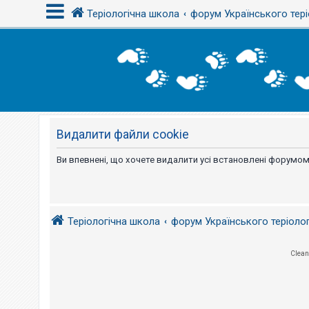
Теріологічна школа
форум Українського тері
В
х
і
д
Видалити файли cookie
Р
е
є
Ви впевнені, що хочете видалити усі встановлені форумом
с
т
р
а
ц
і
Теріологічна школа
форум Українського теріоло
я
Clean
Т
е
м
и
б