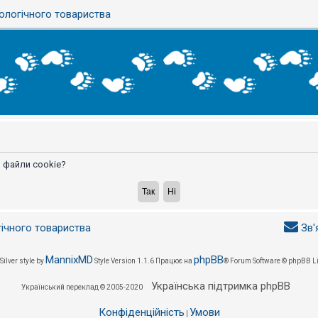
ологічного товариства
 файли cookie?
гічного товариства
Зв'
MannixMD
phpBB
Silver style by
Style Version 1.1.6
Працює на
® Forum Software © phpBB L
Українська підтримка phpBB
Український переклад © 2005-2020
Конфіденційність
Умови
|