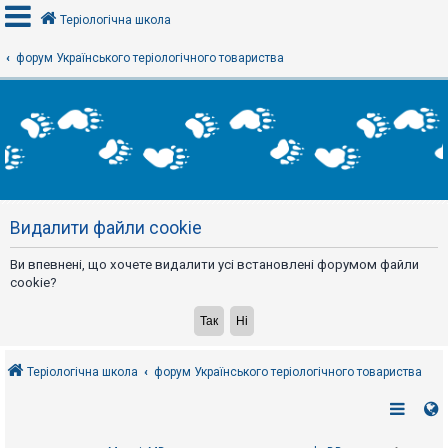
Теріологічна школа
форум Українського теріологічного товариства
В
х
і
д
Р
е
Видалити файли cookie
є
с
т
Ви впевнені, що хочете видалити усі встановлені форумом файли
р
а
cookie?
ц
і
я
Теріологічна школа
форум Українського теріологічного товариства
Т
е
м
и
б