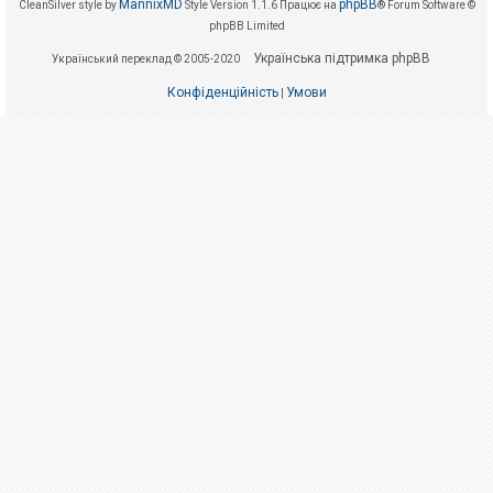
е
MannixMD
phpBB
CleanSilver style by
Style Version 1.1.6
Працює на
® Forum Software ©
з
phpBB Limited
в
і
Українська підтримка phpBB
Український переклад © 2005-2020
д
п
Конфіденційність
Умови
о
|
в
і
д
е
й
А
к
т
и
в
н
і
т
е
м
и
П
о
ш
у