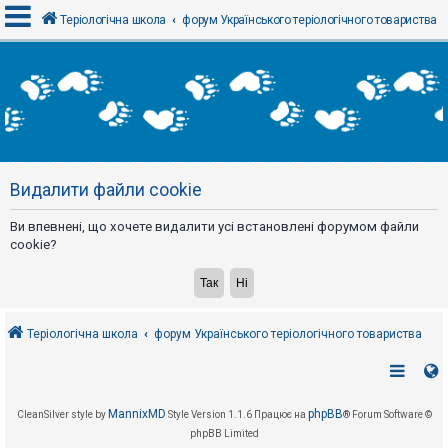
Теріологічна школа
форум Українського теріологічного товариства
В
х
і
д
Видалити файли cookie
Р
е
є
Ви впевнені, що хочете видалити усі встановлені форумом файли
с
cookie?
т
р
а
ц
і
я
Теріологічна школа
форум Українського теріологічного товариства
Т
е
м
MannixMD
phpBB
CleanSilver style by
Style Version 1.1.6
Працює на
® Forum Software ©
и
б
phpBB Limited