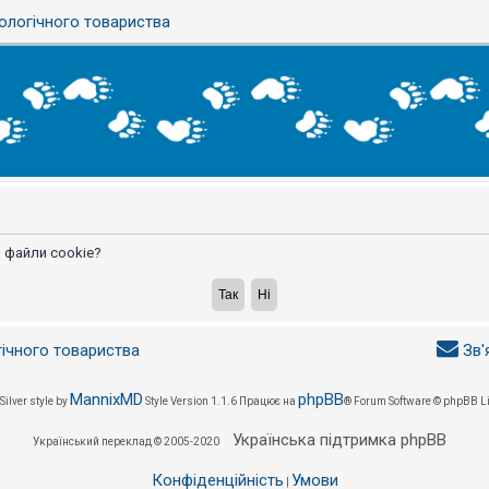
ологічного товариства
 файли cookie?
гічного товариства
Зв'
MannixMD
phpBB
Silver style by
Style Version 1.1.6
Працює на
® Forum Software © phpBB L
Українська підтримка phpBB
Український переклад © 2005-2020
Конфіденційність
Умови
|