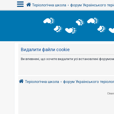
Теріологічна школа
форум Українського тері
В
х
і
д
Видалити файли cookie
Р
е
є
Ви впевнені, що хочете видалити усі встановлені форумом
с
т
р
а
ц
і
Теріологічна школа
форум Українського теріоло
я
Clean
Т
е
м
и
б