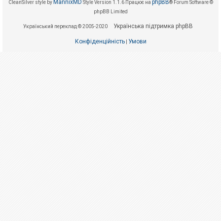
е
MannixMD
phpBB
CleanSilver style by
Style Version 1.1.6
Працює на
® Forum Software ©
з
phpBB Limited
в
і
Українська підтримка phpBB
Український переклад © 2005-2020
д
п
Конфіденційність
Умови
о
|
в
і
д
е
й
А
к
т
и
в
н
і
т
е
м
и
П
о
ш
у