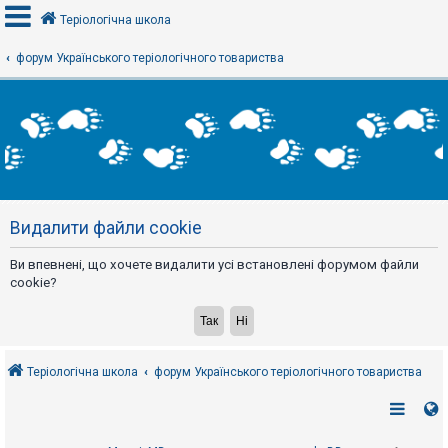
Теріологічна школа
форум Українського теріологічного товариства
В
х
і
д
Р
е
Видалити файли cookie
є
с
т
Ви впевнені, що хочете видалити усі встановлені форумом файли
р
а
cookie?
ц
і
я
Теріологічна школа
форум Українського теріологічного товариства
Т
е
м
и
б