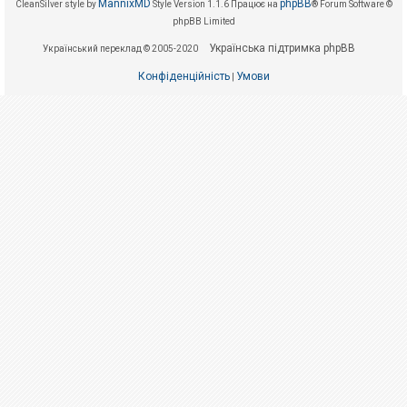
е
MannixMD
phpBB
CleanSilver style by
Style Version 1.1.6
Працює на
® Forum Software ©
з
phpBB Limited
в
і
Українська підтримка phpBB
Український переклад © 2005-2020
д
п
Конфіденційність
Умови
о
|
в
і
д
е
й
А
к
т
и
в
н
і
т
е
м
и
П
о
ш
у