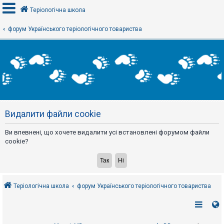
Теріологічна школа
форум Українського теріологічного товариства
В
х
і
д
Р
е
Видалити файли cookie
є
с
т
Ви впевнені, що хочете видалити усі встановлені форумом файли
р
а
cookie?
ц
і
я
Теріологічна школа
форум Українського теріологічного товариства
Т
е
м
и
б