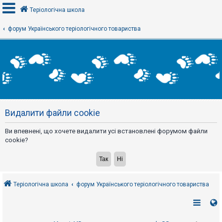
Теріологічна школа
форум Українського теріологічного товариства
В
х
і
д
Р
е
Видалити файли cookie
є
с
т
Ви впевнені, що хочете видалити усі встановлені форумом файли
р
а
cookie?
ц
і
я
Теріологічна школа
форум Українського теріологічного товариства
Т
е
м
и
б