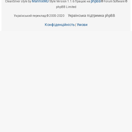
е
MannixMD
phpBB
CleanSilver style by
Style Version 1.1.6
Працює на
® Forum Software ©
з
phpBB Limited
в
і
Українська підтримка phpBB
Український переклад © 2005-2020
д
п
Конфіденційність
Умови
о
|
в
і
д
е
й
А
к
т
и
в
н
і
т
е
м
и
П
о
ш
у