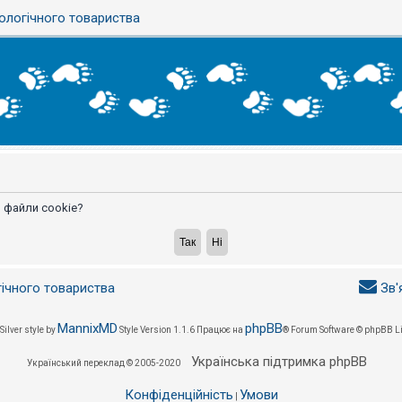
ологічного товариства
 файли cookie?
гічного товариства
Зв'
MannixMD
phpBB
Silver style by
Style Version 1.1.6
Працює на
® Forum Software © phpBB L
Українська підтримка phpBB
Український переклад © 2005-2020
Конфіденційність
Умови
|