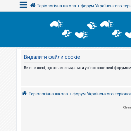
Теріологічна школа
форум Українського тері
В
х
і
д
Видалити файли cookie
Р
е
є
Ви впевнені, що хочете видалити усі встановлені форумом
с
т
р
а
ц
і
Теріологічна школа
форум Українського теріоло
я
Clean
Т
е
м
и
б