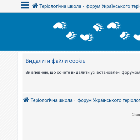
Теріологічна школа
форум Українського тері
В
х
і
д
Видалити файли cookie
Р
е
є
Ви впевнені, що хочете видалити усі встановлені форумом
с
т
р
а
ц
і
Теріологічна школа
форум Українського теріоло
я
Clean
Т
е
м
и
б