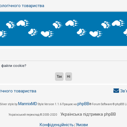
ологічного товариства
 файли cookie?
гічного товариства
Зв'
MannixMD
phpBB
Silver style by
Style Version 1.1.6
Працює на
® Forum Software © phpBB L
Українська підтримка phpBB
Український переклад © 2005-2020
Конфіденційність
Умови
|