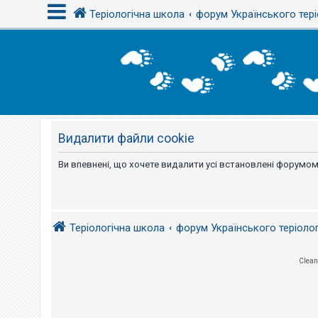
Теріологічна школа
форум Українського тері
В
х
і
д
Видалити файли cookie
Р
е
є
Ви впевнені, що хочете видалити усі встановлені форумом
с
т
р
а
ц
і
Теріологічна школа
форум Українського теріоло
я
Clean
Т
е
м
и
б