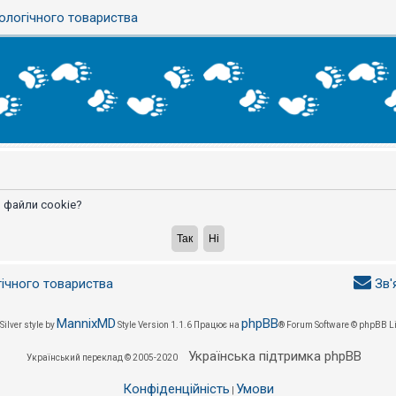
ологічного товариства
 файли cookie?
гічного товариства
Зв'
MannixMD
phpBB
Silver style by
Style Version 1.1.6
Працює на
® Forum Software © phpBB L
Українська підтримка phpBB
Український переклад © 2005-2020
Конфіденційність
Умови
|