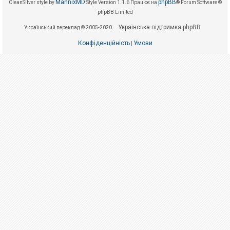
е
MannixMD
phpBB
CleanSilver style by
Style Version 1.1.6
Працює на
® Forum Software ©
з
phpBB Limited
в
і
Українська підтримка phpBB
Український переклад © 2005-2020
д
п
Конфіденційність
Умови
о
|
в
і
д
е
й
А
к
т
и
в
н
і
т
е
м
и
П
о
ш
у