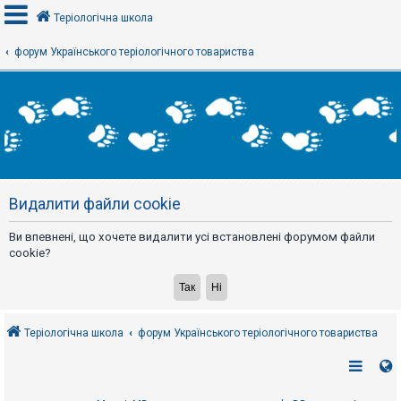
Теріологічна школа
форум Українського теріологічного товариства
В
х
і
д
Р
е
Видалити файли cookie
є
с
т
Ви впевнені, що хочете видалити усі встановлені форумом файли
р
а
cookie?
ц
і
я
Теріологічна школа
форум Українського теріологічного товариства
Т
е
м
и
б