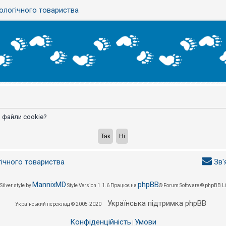
ологічного товариства
 файли cookie?
гічного товариства
Зв'
MannixMD
phpBB
Silver style by
Style Version 1.1.6
Працює на
® Forum Software © phpBB L
Українська підтримка phpBB
Український переклад © 2005-2020
Конфіденційність
Умови
|