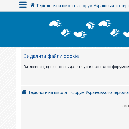
Теріологічна школа
форум Українського тері
В
х
і
д
Видалити файли cookie
Р
е
є
Ви впевнені, що хочете видалити усі встановлені форумом
с
т
р
а
ц
і
Теріологічна школа
форум Українського теріоло
я
Clean
Т
е
м
и
б