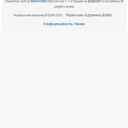
е
MannixMD
phpBB
CleanSilver style by
Style Version 1.1.6
Працює на
® Forum Software ©
з
phpBB Limited
в
і
Українська підтримка phpBB
Український переклад © 2005-2020
д
п
Конфіденційність
Умови
о
|
в
і
д
е
й
А
к
т
и
в
н
і
т
е
м
и
П
о
ш
у