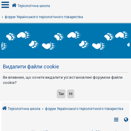
Теріологічна школа
форум Українського теріологічного товариства
В
х
і
д
Р
е
Видалити файли cookie
є
с
т
Ви впевнені, що хочете видалити усі встановлені форумом файли
р
а
cookie?
ц
і
я
Теріологічна школа
форум Українського теріологічного товариства
Т
е
м
и
б