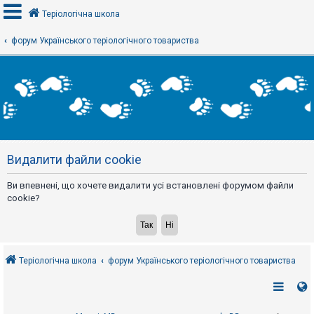
Теріологічна школа
форум Українського теріологічного товариства
В
х
і
д
Р
е
Видалити файли cookie
є
с
т
Ви впевнені, що хочете видалити усі встановлені форумом файли
р
а
cookie?
ц
і
я
Теріологічна школа
форум Українського теріологічного товариства
Т
е
м
и
б