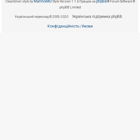
е
MannixMD
phpBB
CleanSilver style by
Style Version 1.1.6
Працює на
® Forum Software ©
з
phpBB Limited
в
і
Українська підтримка phpBB
Український переклад © 2005-2020
д
п
Конфіденційність
Умови
о
|
в
і
д
е
й
А
к
т
и
в
н
і
т
е
м
и
П
о
ш
у