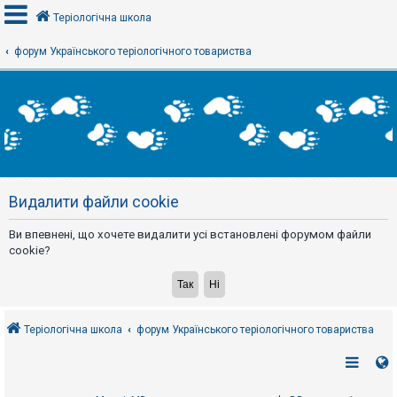
Теріологічна школа
форум Українського теріологічного товариства
В
х
і
д
Р
е
Видалити файли cookie
є
с
т
Ви впевнені, що хочете видалити усі встановлені форумом файли
р
а
cookie?
ц
і
я
Теріологічна школа
форум Українського теріологічного товариства
Т
е
м
и
б