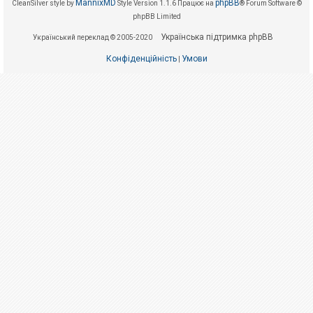
е
MannixMD
phpBB
CleanSilver style by
Style Version 1.1.6
Працює на
® Forum Software ©
з
phpBB Limited
в
і
Українська підтримка phpBB
Український переклад © 2005-2020
д
п
Конфіденційність
Умови
о
|
в
і
д
е
й
А
к
т
и
в
н
і
т
е
м
и
П
о
ш
у