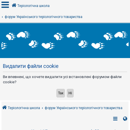
Теріологічна школа
форум Українського теріологічного товариства
В
х
і
д
Р
е
Видалити файли cookie
є
с
т
Ви впевнені, що хочете видалити усі встановлені форумом файли
р
а
cookie?
ц
і
я
Теріологічна школа
форум Українського теріологічного товариства
Т
е
м
и
б