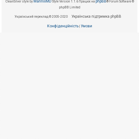
е
MannixMD
phpBB
CleanSilver style by
Style Version 1.1.6
Працює на
® Forum Software ©
з
phpBB Limited
в
і
Українська підтримка phpBB
Український переклад © 2005-2020
д
п
Конфіденційність
Умови
о
|
в
і
д
е
й
А
к
т
и
в
н
і
т
е
м
и
П
о
ш
у