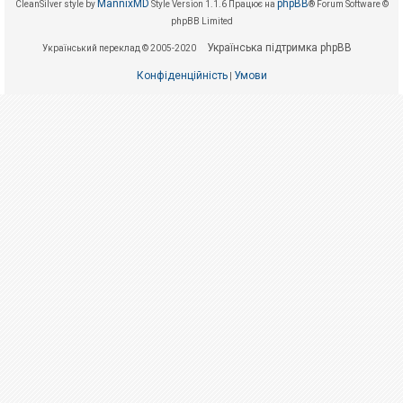
е
MannixMD
phpBB
CleanSilver style by
Style Version 1.1.6
Працює на
® Forum Software ©
з
phpBB Limited
в
і
Українська підтримка phpBB
Український переклад © 2005-2020
д
п
Конфіденційність
Умови
о
|
в
і
д
е
й
А
к
т
и
в
н
і
т
е
м
и
П
о
ш
у