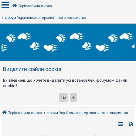
Теріологічна школа
форум Українського теріологічного товариства
В
х
і
д
Р
е
Видалити файли cookie
є
с
т
Ви впевнені, що хочете видалити усі встановлені форумом файли
р
а
cookie?
ц
і
я
Теріологічна школа
форум Українського теріологічного товариства
Т
е
м
и
б