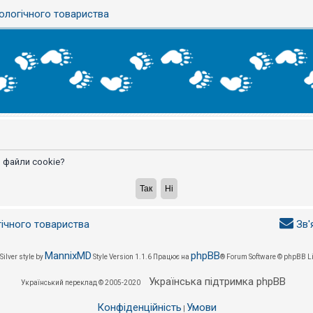
ологічного товариства
 файли cookie?
гічного товариства
Зв'
MannixMD
phpBB
Silver style by
Style Version 1.1.6
Працює на
® Forum Software © phpBB L
Українська підтримка phpBB
Український переклад © 2005-2020
Конфіденційність
Умови
|