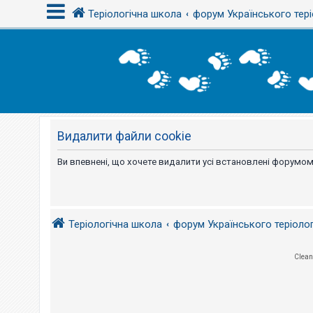
Теріологічна школа
форум Українського тері
В
х
і
д
Видалити файли cookie
Р
е
є
Ви впевнені, що хочете видалити усі встановлені форумом
с
т
р
а
ц
і
Теріологічна школа
форум Українського теріоло
я
Clean
Т
е
м
и
б