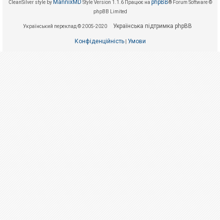
е
MannixMD
phpBB
CleanSilver style by
Style Version 1.1.6
Працює на
® Forum Software ©
з
phpBB Limited
в
і
Українська підтримка phpBB
Український переклад © 2005-2020
д
п
Конфіденційність
Умови
о
|
в
і
д
е
й
А
к
т
и
в
н
і
т
е
м
и
П
о
ш
у