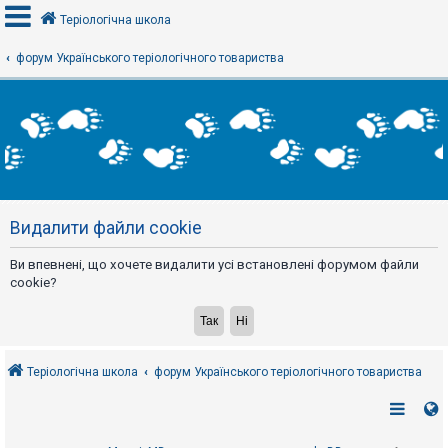
Теріологічна школа
форум Українського теріологічного товариства
В
х
і
д
Р
е
Видалити файли cookie
є
с
т
Ви впевнені, що хочете видалити усі встановлені форумом файли
р
а
cookie?
ц
і
я
Теріологічна школа
форум Українського теріологічного товариства
Т
е
м
и
б