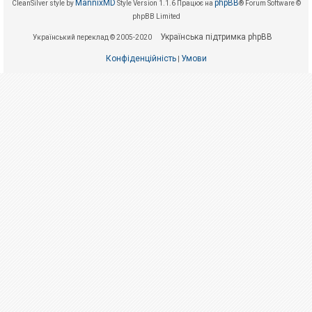
е
MannixMD
phpBB
CleanSilver style by
Style Version 1.1.6
Працює на
® Forum Software ©
з
phpBB Limited
в
і
Українська підтримка phpBB
Український переклад © 2005-2020
д
п
Конфіденційність
Умови
о
|
в
і
д
е
й
А
к
т
и
в
н
і
т
е
м
и
П
о
ш
у