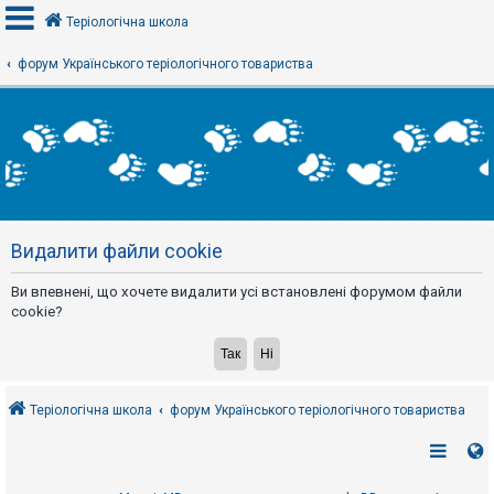
Теріологічна школа
форум Українського теріологічного товариства
В
х
і
д
Р
е
Видалити файли cookie
є
с
т
Ви впевнені, що хочете видалити усі встановлені форумом файли
р
а
cookie?
ц
і
я
Теріологічна школа
форум Українського теріологічного товариства
Т
е
м
и
б