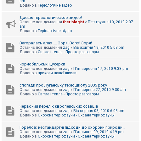
am
Додано в
Теріологічне відео
Даешь териологическое видео!
Останнє повідомлення
theriologist
«
П'ят грудня 10, 2010 2:07
am
Додано в
Теріологічне відео
Загоралась алая .... Зоря! Зоря! Зоря!
Останнє повідомлення
zag
«
Вів жовтня 19, 2010 5:03 pm
Додано в
Світле і тепле - Просто разговоры
чорнобильські цукерки
Останнє повідомлення
zag
«
П'ят вересня 17, 2010 9:38 pm
Додано в
приколи нашої школи
спогади про Луганську теріошколу 2005 року
Останнє повідомлення
zag
«
П'ят серпня 27, 2010 9:30 am
Додано в
Світле і тепле - Просто разговоры
червоний перелік європейських ссавців
Останнє повідомлення
zag
«
Вів серпня 03, 2010 6:03 pm
Додано в
Охорона теріофауни - Охрана териофауны
Горелов: нестандартні підходи до охорони природи...
Останнє повідомлення
zag
«
П'ят липня 09, 2010 4:19 pm
Додано в
Охорона теріофауни - Охрана териофауны