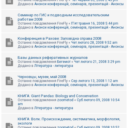
Останнє повідомлення
FireFly
«
Чет червня 05, 2008 2:45 pm
Додано в
Анонси конференцій, семінарів, презентацій - Анонсы
Семинар по ГИС и подводным исследовательским
работам 2008
Останнє повідомлення
FireFly
«
П'ят травня 16, 2008 5:44 pm
Додано в
Анонси конференцій, семінарів, презентацій - Анонсы
Конференция в Рахове: Заповідна справа 2008
Останнє повідомлення
FireFly
«
Чет лютого 28, 2008 9:52 am
Додано в
Анонси конференцій, семінарів, презентацій - Анонсы
Базы данных реферативных журналов
Останнє повідомлення
Бегемот
«
Чет лютого 21, 2008 3:29 pm
Додано в
Література - литература
Черновцы, музеи, май 2008
Останнє повідомлення
FireFly
«
Сер лютого 13, 2008 1:12 am
Додано в
Анонси конференцій, семінарів, презентацій - Анонсы
КНИГА: Giant Pandas: Biology and Conservation
Останнє повідомлення
zoometod
«
Суб лютого 09, 2008 10:54
am
Додано в
Література - литература
КНИГА: Волк. Происхождение, систематика, морфология,
экологи
Останнє повідомлення
zoometod
«
Суб лютого 09, 2008 10:52