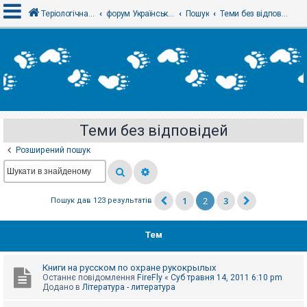
Теріологічна школа
форум Українського теріологічного товариства
Пошук
Теми без відповідей
В
х
і
д
Теми без відповідей
Р
е
Розширений пошук
є
с
т
р
а
1
2
3
Пошук дав 123 результатів
ц
і
я
Тем
Т
Книги на русском по охране рукокрылых
е
Останнє повідомлення
FireFly
«
Суб травня 14, 2011 6:10 pm
м
Додано в
Література - литература
и
б