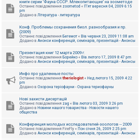
книги серии 'Фауна СССР. Млекопитающие' на зоометоде
Останнє повідомлення
zoometod
«
П'ят вересня 04, 2009 6:15
pm
Додано в
Література - литература
Конф. Проблемы сохранения биол. разнообразия и пр.
(2009)
Останнє повідомлення
Бегемот
«
Вів червня 23, 2009 11:08 am
Додано в
Анонси конференцій, семінарів, презентацій - Анонсы
Презентация книг 12 марта 2009 г.
Останнє повідомлення
Борейко
«
Вів лютого 17, 2009 8:47 pm
Додано в
Анонси конференцій, семінарів, презентацій - Анонсы
Инфо про удаленные посты
Останнє повідомлення
theriologist
«
Нед лютого 15, 2009 4:22
pm
Додано в
Охорона теріофауни - Охрана териофауны
Нові захисти дисертацій
Останнє повідомлення
zag
«
Вів лютого 03, 2009 3:26 pm
Додано в
Новини нашого товариства - Новости нашего
общества
Конференция молодых исследователей-зоологов -- 2009
Останнє повідомлення
FireFly
«
Пон січня 26, 2009 2:25 pm
Додано в
Анонси конференцій, семінарів, презентацій - Анонсы