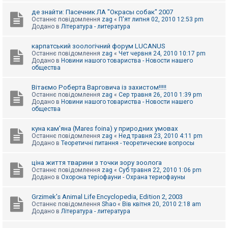
де знайти: Пасечник ЛА "Окрасы собак" 2007
Останнє повідомлення
zag
«
П'ят липня 02, 2010 12:53 pm
Додано в
Література - литература
карпатський зоологічний форум LUCANUS
Останнє повідомлення
zag
«
Чет червня 24, 2010 10:17 pm
Додано в
Новини нашого товариства - Новости нашего
общества
Вітаємо Роберта Варговича із захистом!!!!!
Останнє повідомлення
zag
«
Сер травня 26, 2010 1:39 pm
Додано в
Новини нашого товариства - Новости нашего
общества
куна кам'яна (Mares foina) у природних умовах
Останнє повідомлення
zag
«
Нед травня 23, 2010 4:11 pm
Додано в
Теоретичні питання - теоретические вопросы
ціна життя тварини з точки зору зоолога
Останнє повідомлення
zag
«
Суб травня 22, 2010 1:06 pm
Додано в
Охорона теріофауни - Охрана териофауны
Grzimek's Animal Life Encyclopedia, Edition 2, 2003
Останнє повідомлення
Shao
«
Вів квітня 20, 2010 2:18 am
Додано в
Література - литература