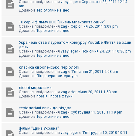
Останнє повідомлення
vasyl eger
«
Сер лютого 23, 2011 12:14
к
am
Додано в
Теріологічне відео
Д
10 серій фільму BBC "Жизнь млекопитающих"
о
Останнє повідомлення
zag
«
Сер січня 26, 2011 3:09 pm
п
Додано в
Теріологічне відео
о
м
о
Українець став лауреатом конкурсу Youtube Життя за один
г
день
а
Останнє повідомлення
vasyl eger
«
Пон січня 24, 2011 10:36 pm
Додано в
Теріологічне відео
класика європейської теріології
Останнє повідомлення
zag
«
П'ят січня 21, 2011 2:08 am
Додано в
Література - литература
лісові моралізми
Останнє повідомлення
zag
«
Чет січня 20, 2011 1:53 pm
Додано в
поезія і проза фауни
теріологічні кліпи до різдва
Останнє повідомлення
zag
«
Суб грудня 11, 2010 11:19 pm
Додано в
Теріологічне відео
фільм "Дика Україна"
Останнє повідомлення
vasyl eger
«
П'ят грудня 10, 2010 10:11