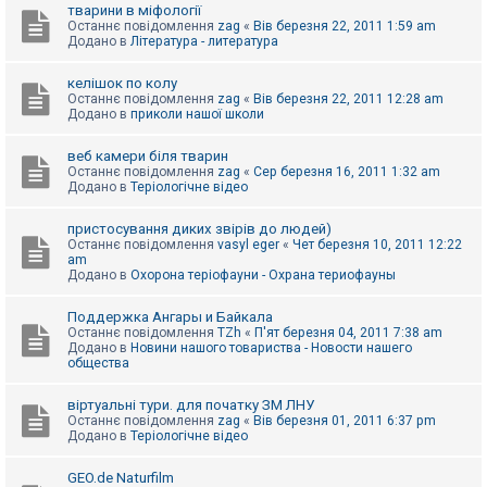
е
тварини в міфології
з
Останнє повідомлення
zag
«
Вів березня 22, 2011 1:59 am
в
Додано в
Література - литература
і
д
п
келішок по колу
о
Останнє повідомлення
zag
«
Вів березня 22, 2011 12:28 am
в
Додано в
приколи нашої школи
і
д
е
веб камери біля тварин
й
Останнє повідомлення
zag
«
Сер березня 16, 2011 1:32 am
Додано в
Теріологічне відео
А
пристосування диких звірів до людей)
к
Останнє повідомлення
vasyl eger
«
Чет березня 10, 2011 12:22
т
am
и
Додано в
Охорона теріофауни - Охрана териофауны
в
н
Поддержка Ангары и Байкала
і
Останнє повідомлення
TZh
«
П'ят березня 04, 2011 7:38 am
т
Додано в
Новини нашого товариства - Новости нашего
е
общества
м
и
віртуальні тури. для початку ЗМ ЛНУ
Останнє повідомлення
zag
«
Вів березня 01, 2011 6:37 pm
Додано в
Теріологічне відео
П
о
ш
GEO.de Naturfilm
у